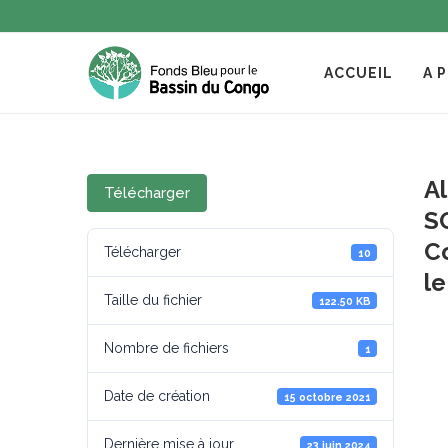
ACCUEIL
A 
A
Télécharger
S
C
Télécharger
10
le
Taille du fichier
122.50 KB
Nombre de fichiers
1
Date de création
15 octobre 2021
Dernière mise à jour
23 juin 2024