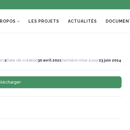
PROPOS
LES PROJETS
ACTUALITÉS
DOCUMEN
ers
1
Date de création
30 avril 2021
Dernière mise à jour
23 juin 2024
élécharger