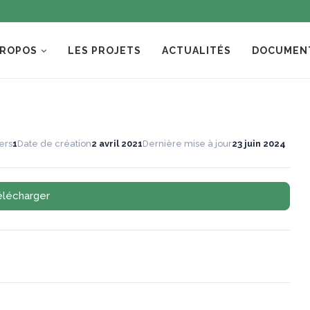
PROPOS
LES PROJETS
ACTUALITÉS
DOCUMEN
ers
1
Date de création
2 avril 2021
Dernière mise à jour
23 juin 2024
élécharger