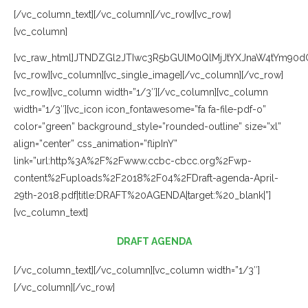
[/vc_column_text][/vc_column][/vc_row][vc_row]
[vc_column]
[vc_raw_html]JTNDZGl2JTIwc3R5bGUlM0QlMjJtYXJnaW4tYm9
[vc_row][vc_column][vc_single_image][/vc_column][/vc_row]
[vc_row][vc_column width=”1/3″][/vc_column][vc_column
width=”1/3″][vc_icon icon_fontawesome=”fa fa-file-pdf-o”
color=”green” background_style=”rounded-outline” size=”xl”
align=”center” css_animation=”flipInY”
link=”url:http%3A%2F%2Fwww.ccbc-cbcc.org%2Fwp-
content%2Fuploads%2F2018%2F04%2FDraft-agenda-April-
29th-2018.pdf|title:DRAFT%20AGENDA|target:%20_blank|”]
[vc_column_text]
DRAFT AGENDA
[/vc_column_text][/vc_column][vc_column width=”1/3″]
[/vc_column][/vc_row]