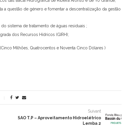
icos das Bacia Hidrográfica de Ribeira Afonso e de Yo Grande;
nta a questão de género e fomentar a descentralização da gestão
do sistema de tratamento de águas residuais ;
egrada dos Recursos Hídricos (GIRH);
(Cinco Milhões, Quatrocentos e Noventa Cinco Dólares )
Suivant
SAO T.P – Aproveitamento Hidroelétrico
Lemba 2