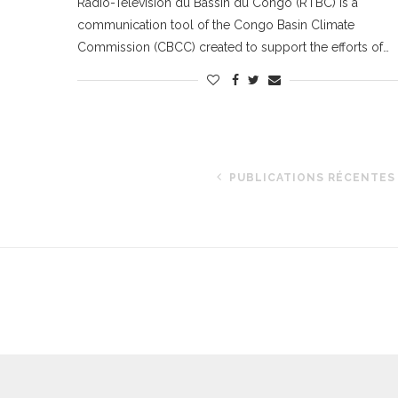
Radio-Télévision du Bassin du Congo (RTBC) is a
communication tool of the Congo Basin Climate
Commission (CBCC) created to support the efforts of…
PUBLICATIONS RÉCENTES